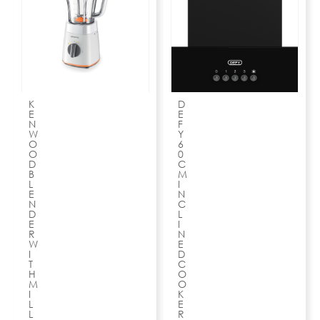
K
D
E
E
N
F
W
Y
O
6
O
0
D
C
B
M
L
I
E
N
N
C
D
L
E
I
R
N
W
E
I
D
T
C
H
O
M
O
I
K
L
E
L
R